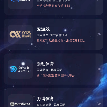
JMZ9
JMZ8
JMZ10
JMZ11
JMZ12
JMZ13